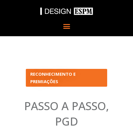
Ir
para
o
conteúdo
RECONHECIMENTO E
PREMIAÇÕES
PASSO A PASSO,
PGD