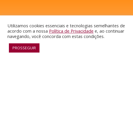
Utilizamos cookies essenciais e tecnologias semelhantes de
acordo com a nossa
Política de Privacidade
e, ao continuar
navegando, você concorda com estas condições.
PROSSEGUIR
I
L
Y
Y
n
i
o
o