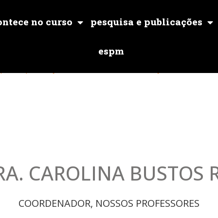
ontece no curso
pesquisa e publicações
cações
Internacionalização
ESPM
espm
uisa e publicações
Internacionalização
ESP
RA. CAROLINA BUSTOS 
COORDENADOR
,
NOSSOS PROFESSORES